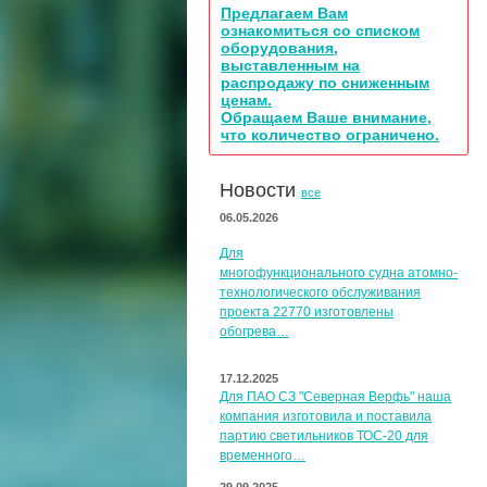
Предлагаем Вам
ознакомиться со списком
оборудования,
выставленным на
распродажу по сниженным
ценам.
Обращаем Ваше внимание,
что количество ограничено.
Новости
все
06.05.2026
Для
многофункционального судна атомно-
технологического обслуживания
проекта 22770 изготовлены
обогрева…
17.12.2025
Для ПАО СЗ "Северная Верфь" наша
компания изготовила и поставила
партию светильников ТОС-20 для
временного…