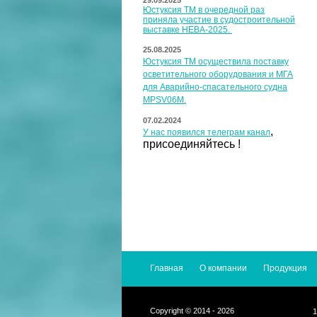
29.09.2025
Юстуксия ТМ в очередной раз
приняла участие в судостроительной
выставке НЕВА-2025.
25.08.2025
Юстуксия ТМ осуществила поставку
осветительного оборудования и МГА
для Аварийно-спасательного судна
MPSV06M.
07.02.2024
,
У нас появился
телеграм канал
присоединяйтесь !
Главная
О компании
Продукция
Copyright © 2014 - 2026
1