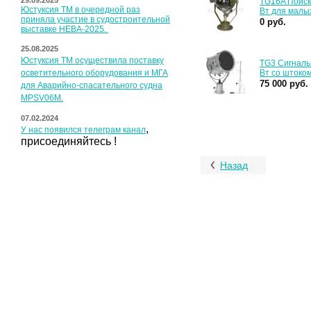
29.09.2025
TG16A Поиск
Юстуксия ТМ в очередной раз
Вт для малы
приняла участие в судостроительной
0 руб.
выставке НЕВА-2025.
25.08.2025
Юстуксия ТМ осуществила поставку
TG3 Сигналь
осветительного оборудования и МГА
Вт со штоко
75 000 руб.
для Аварийно-спасательного судна
MPSV06M.
07.02.2024
,
У нас появился
телеграм канал
присоединяйтесь !
Назад