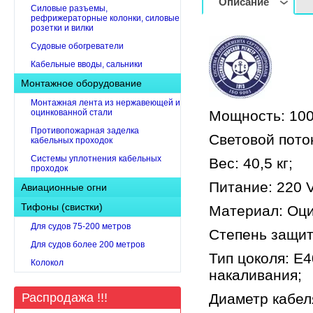
Описание
Cиловые разъемы,
рефрижераторные колонки, силовые
розетки и вилки
Судовые обогреватели
Кабельные вводы, сальники
Монтажное оборудование
Монтажная лента из нержавеющей и
оцинкованной стали
Мощность: 100
Противопожарная заделка
Световой поток
кабельных проходок
Системы уплотнения кабельных
Вес: 40,5 кг;
проходок
Питание: 220 
Авиационные огни
Тифоны (свистки)
Материал: Оци
Для судов 75-200 метров
Степень защит
Для судов более 200 метров
Тип цоколя: E
Колокол
накаливания;
Распродажа !!!
Диаметр кабеля