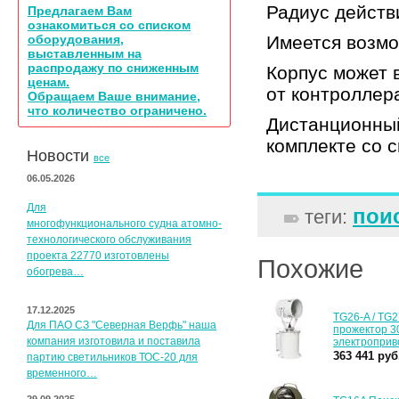
Радиус действ
Предлагаем Вам
ознакомиться со списком
оборудования,
Имеется возмо
выставленным на
распродажу по сниженным
Корпус может 
ценам.
от контроллер
Обращаем Ваше внимание,
что количество ограничено.
Дистанционный
комплекте со 
Новости
все
06.05.2026
Для
пои
теги:
многофункционального судна атомно-
технологического обслуживания
проекта 22770 изготовлены
Похожие
обогрева…
17.12.2025
TG26-A / TG
Для ПАО СЗ "Северная Верфь" наша
прожектор 30
компания изготовила и поставила
электропри
363 441 руб
партию светильников ТОС-20 для
временного…